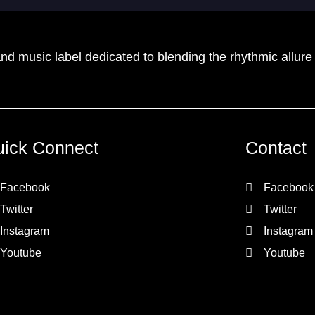
nd music label dedicated to blending the rhythmic allure 
ick Connect
Contact
Facebook
Facebook
Twitter
Twitter
Instagram
Instagram
Youtube
Youtube