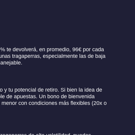
6% te devolverá, en promedio, 96€ por cada
gunas tragaperras, especialmente las de baja
anejable.
y tu potencial de retiro. Si bien la idea de
able de apuestas. Un bono de bienvenida
 menor con condiciones más flexibles (20x o