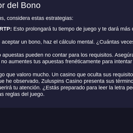
or del Bono
s, considera estas estrategias:
 RTP:
Esto prolongará tu tiempo de juego y te dará más o
aceptar un bono, haz el cálculo mental. ¿Cuántas veces
 apuestas pueden no contar para los requisitos. Asegúra
 no aumentes tus apuestas frenéticamente para intentar r
go que valoro mucho. Un casino que oculta sus requisito
 que he observado, Zuluspins Casino presenta sus térmi
erirá tu atención. ¿Estás preparado para leer la letra p
s reglas del juego.