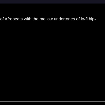
of Afrobeats with the mellow undertones of lo-fi hip-