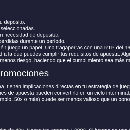
u depósito.
 seleccionadas.
n necesidad de depositar.
pérdidas durante un período.
ién juega un papel. Una tragaperras con una RTP del 9
d a la que puedes cumplir tus requisitos de apuesta. Al
on menos riesgo, haciendo que el cumplimiento sea más m
Promociones
, tienen implicaciones directas en tu estrategia de juego 
iones de apuesta pueden convertirlo en un ciclo intermin
emplo, 50x o más) puede ser menos valioso que un bono