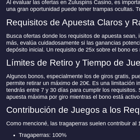
Al evaluar las ofertas en Zuluspins Casino, es impor
una gran oportunidad puede tener trampas ocultas. Tu
Requisitos de Apuesta Claros y 
Busca ofertas donde los requisitos de apuesta sean, 
más, evalúa cuidadosamente si las ganancias potenciale
depósito inicial. Un requisito de 25x sobre el bono 
Límites de Retiro y Tiempo de Ju
Algunos bonos, especialmente los de giros gratis, p
permite retirar un máximo de 20€. Es una limitación i
tendrás entre 7 y 30 días para cumplir los requisitos
apuesta máxima por giro mientras el bono está activ
Contribución de Juegos a los Req
Como mencioné, las tragaperras suelen contribuir al 
Tragaperras: 100%