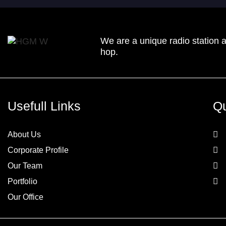
We are a unique radio station a
hop.
Usefull Links
Qu
About Us
Corporate Profile
Our Team
Portfolio
Our Office