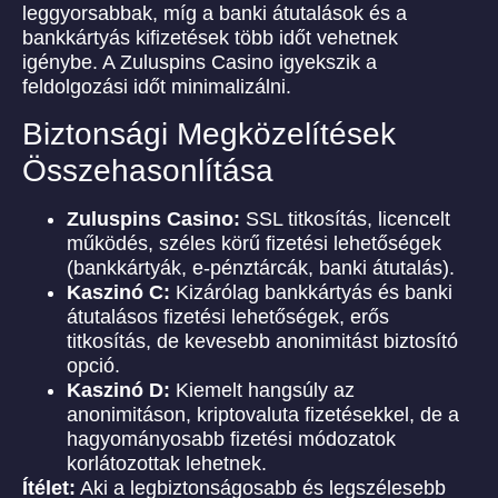
leggyorsabbak, míg a banki átutalások és a
bankkártyás kifizetések több időt vehetnek
igénybe. A Zuluspins Casino igyekszik a
feldolgozási időt minimalizálni.
Biztonsági Megközelítések
Összehasonlítása
Zuluspins Casino:
SSL titkosítás, licencelt
működés, széles körű fizetési lehetőségek
(bankkártyák, e-pénztárcák, banki átutalás).
Kaszinó C:
Kizárólag bankkártyás és banki
átutalásos fizetési lehetőségek, erős
titkosítás, de kevesebb anonimitást biztosító
opció.
Kaszinó D:
Kiemelt hangsúly az
anonimitáson, kriptovaluta fizetésekkel, de a
hagyományosabb fizetési módozatok
korlátozottak lehetnek.
Ítélet:
Aki a legbiztonságosabb és legszélesebb