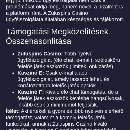
Egy jól működő ügyfélszolgálat nem csak a
problémákat oldja meg, hanem növeli a bizalmat is
a platform iránt. A Zuluspins Casino
ügyfélszolgálata általában készséges és tájékozott.
Támogatási Megközelítések
Összehasonlítása
Zuluspins Casino:
Több nyelvű
ügyfélszolgálat (élő chat, e-mail), széleskörű
felelős játék eszközök (limitek, önkizárás).
Kaszinó E:
Csak e-mail alapú
ügyfélszolgálat, amely lassabb lehet, és
korlátozottabb felelős játék opciók.
Kaszinó F:
Kiváló élő chat támogatás, de a
felelős játék eszközök kevésbé hangsúlyosak,
inkább csak a minimumot teljesítik.
Ítélet:
Aki értékeli a gyors és több nyelven elérhető
támogatást, valamint a komoly felelős játék
funkciókat, annak a Zuluspins Casino kiváló