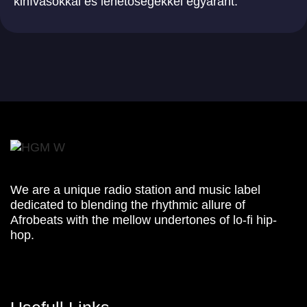
kihívásokkal és lehetőségekkel egyaránt.
We are a unique radio station and music label
dedicated to blending the rhythmic allure of
Afrobeats with the mellow undertones of lo-fi hip-
hop.