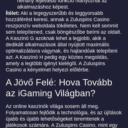
néhány fejlettebb funkció hiányozhat az
alkalmazáshoz képest.
Ítélet:
Aki a legegyszerűbb és leggyorsabb
hozzáférést keresi, annak a Zuluspins Casino
reszponzív weboldala tökéletes. Nem kell semmit
sem telepítened, csak böngészőbe beírni az oldalt.
A Kaszinó G azoknak lehet a legjobb, akik a
dedikált alkalmazások által nyújtott maximális
optimalizálásra vágynak, és hajlandóak telepíteni
azt. A Kaszinó H pedig egy köztes megoldás,
amely a legtöbb igényt kielégíti. A Zuluspins
Casino a kényelmet helyezi előtérbe.
A Jövő Felé: Hova Tovább
az iGaming Világban?
Az online kaszinók világa sosem áll meg.
Folyamatosan fejlődik a technológia, és az újítások
újabb és újabb lehetőségeket teremtenek a
játékosok számára. A Zuluspins Casino, mint egy