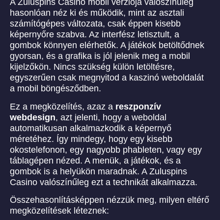
A Zuluspins Casino mobil verziója valószínűleg
hasonlóan néz ki és működik, mint az asztali
számítógépes változata, csak éppen kisebb
képernyőre szabva. Az interfész letisztult, a
gombok könnyen elérhetők. A játékok betöltődnek
gyorsan, és a grafika is jól jelenik meg a mobil
kijelzőkön. Nincs szükség külön letöltésre,
egyszerűen csak megnyitod a kaszinó weboldalát
a mobil böngésződben.
Ez a megközelítés, azaz a
reszponzív
webdesign
, azt jelenti, hogy a weboldal
automatikusan alkalmazkodik a képernyő
méretéhez. Így mindegy, hogy egy kisebb
okostelefonon, egy nagyobb phableten, vagy egy
táblagépen nézed. A menük, a játékok, és a
gombok is a helyükön maradnak. A Zuluspins
Casino valószínűleg ezt a technikát alkalmazza.
Összehasonlításképpen nézzük meg, milyen eltérő
megközelítések léteznek: