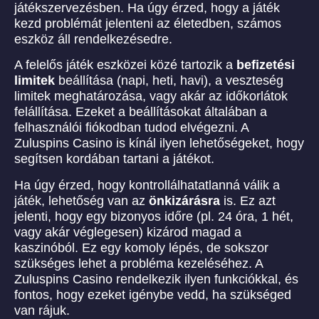
játékszervezésben. Ha úgy érzed, hogy a játék
kezd problémát jelenteni az életedben, számos
eszköz áll rendelkezésedre.
A felelős játék eszközei közé tartozik a
befizetési
limitek
beállítása (napi, heti, havi), a veszteség
limitek meghatározása, vagy akár az időkorlátok
felállítása. Ezeket a beállításokat általában a
felhasználói fiókodban tudod elvégezni. A
Zuluspins Casino is kínál ilyen lehetőségeket, hogy
segítsen kordában tartani a játékot.
Ha úgy érzed, hogy kontrollálhatatlanná válik a
játék, lehetőség van az
önkizárásra
is. Ez azt
jelenti, hogy egy bizonyos időre (pl. 24 óra, 1 hét,
vagy akár véglegesen) kizárod magad a
kaszinóból. Ez egy komoly lépés, de sokszor
szükséges lehet a probléma kezeléséhez. A
Zuluspins Casino rendelkezik ilyen funkciókkal, és
fontos, hogy ezeket igénybe vedd, ha szükséged
van rájuk.