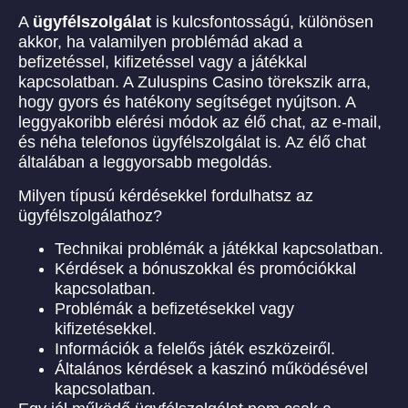
A
ügyfélszolgálat
is kulcsfontosságú, különösen
akkor, ha valamilyen problémád akad a
befizetéssel, kifizetéssel vagy a játékkal
kapcsolatban. A Zuluspins Casino törekszik arra,
hogy gyors és hatékony segítséget nyújtson. A
leggyakoribb elérési módok az élő chat, az e-mail,
és néha telefonos ügyfélszolgálat is. Az élő chat
általában a leggyorsabb megoldás.
Milyen típusú kérdésekkel fordulhatsz az
ügyfélszolgálathoz?
Technikai problémák a játékkal kapcsolatban.
Kérdések a bónuszokkal és promóciókkal
kapcsolatban.
Problémák a befizetésekkel vagy
kifizetésekkel.
Információk a felelős játék eszközeiről.
Általános kérdések a kaszinó működésével
kapcsolatban.