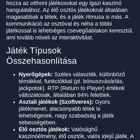
hozza az otthoni játékosokat egy igazi kaszinó
hangulatához. Az élő osztós játékoknál általában
magasabbak a tétek, és a játék ritmusa is más. A
kommunikáció az osztóval és néha a többi
játékossal is lehetséges csevegőablakon keresztül,
ami tovább növeli az interaktivitást.
Játék Típusok
Összehasonlítása
Nyerőgépek:
Széles választék, különböző
témákkal, funkciókkal (pl. bónuszvásárlás,
jackpotok). RTP (Return to Player) értékek
változatosak, általában 94% felettiek.
Asztali játékok (Szoftveres):
Gyors
játékmenet, alacsonyabb tétek is
lehetségesek, nagy szabadság a játék
sebességében.
Élő osztós játékok:
Valósághű
kaszinóélmény, élő osztók, valós idejű játék. A