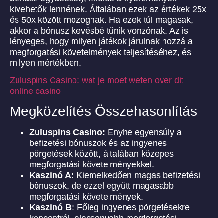
kivehetők lennének. Általában ezek az értékek 25x
és 50x között mozognak. Ha ezek túl magasak,
akkor a bónusz kevésbé tűnik vonzónak. Az is
lényeges, hogy milyen játékok járulnak hozzá a
megforgatási követelmények teljesítéséhez, és
milyen mértékben.
Zuluspins Casino: wat je moet weten over dit
online casino
Megközelítés Összehasonlítás
Zuluspins Casino:
Enyhe egyensúly a
befizetési bónuszok és az ingyenes
pörgetések között, általában közepes
megforgatási követelményekkel.
Kaszinó A:
Kiemelkedően magas befizetési
bónuszok, de ezzel együtt magasabb
megforgatási követelmények.
Kaszinó B:
Főleg ingyenes pörgetésekre