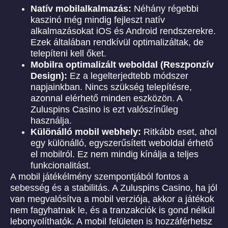
Natív mobilalkalmazás:
Néhány régebbi
kaszinó még mindig fejleszt natív
alkalmazásokat iOS és Android rendszerekre.
Ezek általában rendkívül optimalizáltak, de
telepíteni kell őket.
Mobilra optimalizált weboldal (Reszponzív
Design):
Ez a legelterjedtebb módszer
napjainkban. Nincs szükség telepítésre,
azonnal elérhető minden eszközön. A
Zuluspins Casino is ezt valószínűleg
használja.
Különálló mobil webhely:
Ritkább eset, ahol
egy különálló, egyszerűsített weboldal érhető
el mobilról. Ez nem mindig kínálja a teljes
funkcionalitást.
A mobil játékélmény szempontjából fontos a
sebesség és a stabilitás. A Zuluspins Casino, ha jól
van megvalósítva a mobil verziója, akkor a játékok
nem fagyhatnak le, és a tranzakciók is gond nélkül
lebonyolíthatók. A mobil felületen is hozzáférhetsz