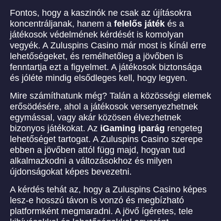
Fontos, hogy a kaszinók ne csak az újításokra
koncentráljanak, hanem a
felelős játék
és a
játékosok védelmének kérdését is komolyan
vegyék. A Zuluspins Casino már most is kínál erre
lehetőségeket, és remélhetőleg a jövőben is
fenntartja ezt a figyelmet. A játékosok biztonsága
és jóléte mindig elsődleges kell, hogy legyen.
Mire számíthatunk még? Talán a közösségi elemek
erősödésére, ahol a játékosok versenyezhetnek
egymással, vagy akár közösen élvezhetnek
bizonyos játékokat. Az
iGaming iparág
rengeteg
lehetőséget tartogat. A Zuluspins Casino szerepe
ebben a jövőben attól függ majd, hogyan tud
alkalmazkodni a változásokhoz és milyen
újdonságokat képes bevezetni.
A kérdés tehát az, hogy a Zuluspins Casino képes
lesz-e hosszú távon is vonzó és megbízható
platformként megmaradni. A jövő ígéretes, tele