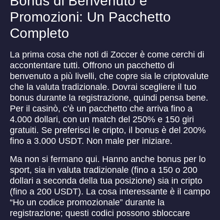
Bonus di Benvenuto e
Promozioni: Un Pacchetto
Completo
La prima cosa che noti di Zoccer è come cerchi di
accontentare tutti. Offrono un pacchetto di
benvenuto a più livelli, che copre sia le criptovalute
che la valuta tradizionale. Dovrai scegliere il tuo
bonus durante la registrazione, quindi pensa bene.
Per il casinò, c’è un pacchetto che arriva fino a
4.000 dollari, con un match del 250% e 150 giri
gratuiti. Se preferisci le cripto, il bonus è del 200%
fino a 3.000 USDT. Non male per iniziare.
Ma non si fermano qui. Hanno anche bonus per lo
sport, sia in valuta tradizionale (fino a 150 o 200
dollari a seconda della tua posizione) sia in cripto
(fino a 200 USDT). La cosa interessante è il campo
“Ho un codice promozionale” durante la
registrazione; questi codici possono sbloccare