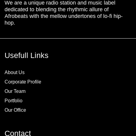
We are a unique radio station and music label
dedicated to blending the rhythmic allure of
Afrobeats with the mellow undertones of lo-fi hip-
hop.
Usefull Links
About Us
Corporate Profile
Our Team
Portfolio
Our Office
Contact