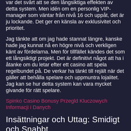
var det svårt att se den långsiktiga effekten av
detta system. Men idén om en personlig VIP-
manager som väntar från nivå 16 och uppåt, det är
ju lockande. Det ger en känsla av exklusivitet och
prioritet.
Jag tänkte att om jag hade stannat längre, kanske
hade jag kunnat nå en högre nivå och verkligen
känt av fördelarna. Men för tillfället kändes det som
ett långsiktigt projekt. Det är definitivt något att ha i
åtanke om du letar efter ett casino att spela
regelbundet på. De verkar ha tänkt till rejält när det
gäller att behålla spelare och uppmuntra lojalitet.
Jag kan se hur detta system kan vara mycket
givande för rätt spelare.
Spinko Casino Bonusy Przegld Kluczowych
Informacji i Danych
Insättningar och Uttag: Smidigt
och Snabbt