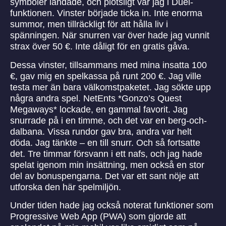
symboler landade, och plötsligt var jag i Duel-
funktionen. Vinster började ticka in. Inte enorma
summor, men tillräckligt för att hålla liv i
spänningen. När snurren var över hade jag vunnit
strax över 50 €. Inte dåligt för en gratis gåva.
Dessa vinster, tillsammans med mina insatta 100
€, gav mig en spelkassa på runt 200 €. Jag ville
testa mer än bara välkomstpaketet. Jag sökte upp
några andra spel. NetEnts *Gonzo’s Quest
Megaways* lockade, en gammal favorit. Jag
snurrade på i en timme, och det var en berg-och-
dalbana. Vissa rundor gav bra, andra var helt
döda. Jag tänkte – en till snurr. Och så fortsatte
det. Tre timmar försvann i ett nafs, och jag hade
spelat igenom min insättning, men också en stor
del av bonuspengarna. Det var ett sant nöje att
utforska den här spelmiljön.
Under tiden hade jag också noterat funktioner som
Progressive Web App (PWA) som gjorde att