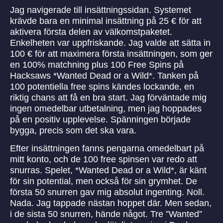
Jag navigerade till insättningssidan. Systemet
krävde bara en minimal insättning på 25 € för att
aktivera första delen av välkomstpaketet.
Enkelheten var uppfriskande. Jag valde att sätta in
100 € för att maximera första insättningen, som ger
en 100% matchning plus 100 Free Spins på
Hacksaws *Wanted Dead or a Wild*. Tanken på
100 potentiella free spins kändes lockande, en
riktig chans att få en bra start. Jag förväntade mig
ingen omedelbar utbetalning, men jag hoppades
på en positiv upplevelse. Spänningen började
bygga, precis som det ska vara.
Efter insättningen fanns pengarna omedelbart på
mitt konto, och de 100 free spinsen var redo att
snurras. Spelet, *Wanted Dead or a Wild*, är känt
för sin potential, men också för sin grymhet. De
första 50 snurren gav mig absolut ingenting. Noll.
Nada. Jag tappade nästan hoppet där. Men sedan,
i de sista 50 snurren, hände något. Tre ”Wanted”