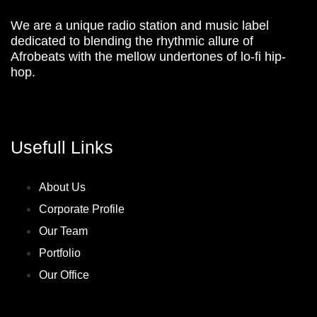
We are a unique radio station and music label
dedicated to blending the rhythmic allure of
Afrobeats with the mellow undertones of lo-fi hip-
hop.
Usefull Links
About Us
Corporate Profile
Our Team
Portfolio
Our Office