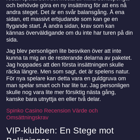
och behövde göra en ny insättning för att ens nå
andra steget. Det är en svår balansgång. Å ena
sidan, ett massivt erbjudande som kan ge en
flygande start. Å andra sidan, krav som kan
kännas överväldigande om du inte har turen på din
sida.
Jag blev personligen lite besviken över att inte
kunna ta mig an de resterande delarna av paketet.
Jag hoppades att den första insättningen skulle
räcka längre. Men som sagt, det är spelens natur.
För nya spelare kan detta vara en guldgruva om
man spelar smart och har lite tur. Jag personligen
skulle nog vara lite mer försiktig nästa gång,
kanske bara utnyttja en eller två delar.
Spinko Casino Recension Värde och
Omsättningskrav
VIP-klubben: En Stege mot