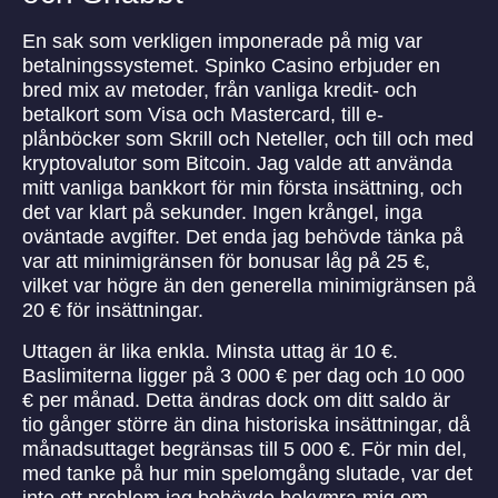
En sak som verkligen imponerade på mig var
betalningssystemet. Spinko Casino erbjuder en
bred mix av metoder, från vanliga kredit- och
betalkort som Visa och Mastercard, till e-
plånböcker som Skrill och Neteller, och till och med
kryptovalutor som Bitcoin. Jag valde att använda
mitt vanliga bankkort för min första insättning, och
det var klart på sekunder. Ingen krångel, inga
oväntade avgifter. Det enda jag behövde tänka på
var att minimigränsen för bonusar låg på 25 €,
vilket var högre än den generella minimigränsen på
20 € för insättningar.
Uttagen är lika enkla. Minsta uttag är 10 €.
Baslimiterna ligger på 3 000 € per dag och 10 000
€ per månad. Detta ändras dock om ditt saldo är
tio gånger större än dina historiska insättningar, då
månadsuttaget begränsas till 5 000 €. För min del,
med tanke på hur min spelomgång slutade, var det
inte ett problem jag behövde bekymra mig om.