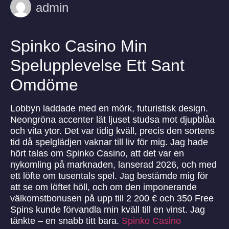
admin
Spinko Casino Min
Spelupplevelse Ett Sant
Omdöme
Lobbyn laddade med en mörk, futuristisk design.
Neongröna accenter lät ljuset studsa mot djupblåa
och vita ytor. Det var tidig kväll, precis den sortens
tid då spelglädjen vaknar till liv för mig. Jag hade
hört talas om Spinko Casino, att det var en
nykomling på marknaden, lanserad 2026, och med
ett löfte om tusentals spel. Jag bestämde mig för
att se om löftet höll, och om den imponerande
välkomstbonusen på upp till 2 200 € och 350 Free
Spins kunde förvandla min kväll till en vinst. Jag
tänkte – en snabb titt bara.
Spinko Casino