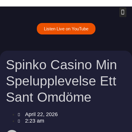
Listen Live on YouTube
Spinko Casino Min
Spelupplevelse Ett
Sant Omdöme
April 22, 2026
2:23 am