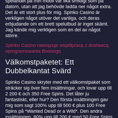
spelandet på min mobil var lika smidigt som på
datorn, utan att jag behövde ladda ner något extra.
Det är ett stort plus för mig. Spinko Casino är
verkligen något utöver det vanliga, och deras
erbjudande om ett brett spelutbud är inget skämt.
Jag kände mig verkligen som en del av något
större.
Spinko Casino nawiązuje współpracę z dostawcą
oprogramowania Booongo
Välkomstpaketet: Ett
Dubbelkantat Svärd
Spinko Casino skryter med ett välkomstpaket som
sträcker sig över fem insättningar, och lovar upp till
2 200 € och 350 Free Spins. Det låter ju
fantastiskt, eller hur? Den första insättningen gav
mig som sagt 100% upp till 500 € plus 100 Free
Spins på *Wanted Dead or a Wild*. Den andra
insättningen, 80% upp till 200 € med 50 Free Spins