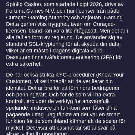
Spinko Casino, som startade tidigt 2026, drivs av
Fortuna Games N.V. och har licenser från både
Curaçao Gaming Authority och Anjouan iGaming.
Detta ger en viss trygghet, även om Curaçao-
licensen ibland kan vara lite ifrågasatt. Men det är i
alla fall en form av reglering. De använder sig av
standard SSL-kryptering för att skydda din data,
vilket är ett måste i dagens digitala värld.
Dessutom finns tvåfaktorsautentisering (2FA) för
extra säkerhet.
De har också strikta KYC-procedurer (Know Your
Customer), vilket innebär att de verifierar din
identitet. Det är bra för att förhindra bedrägerier
och penningtvätt. Och för de som vill ha extra
kontroll, erbjuder de verktyg för ansvarsfullt
spelande, inklusive en funktion som låser dina
pågående uttag. Jag tänkte att det var en smart
funktion för de som ibland känner att de spelar för
mycket. Det visar att casinot tar sitt ansvar på
allvar, vilket är uppskattat.