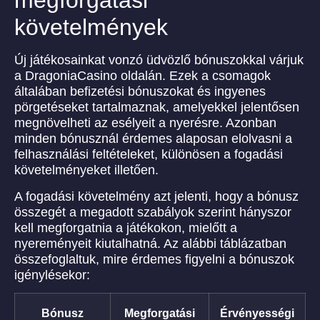
megforgatási
követelmények
Új játékosainkat vonzó üdvözlő bónuszokkal várjuk
a DragoniaCasino oldalán. Ezek a csomagok
általában befizetési bónuszokat és ingyenes
pörgetéseket tartalmaznak, amelyekkel jelentősen
megnövelheti az esélyeit a nyerésre. Azonban
minden bónusznál érdemes alaposan elolvasni a
felhasználási feltételeket, különösen a fogadási
követelményeket illetően.
A fogadási követelmény azt jelenti, hogy a bónusz
összegét a megadott szabályok szerint hányszor
kell megforgatnia a játékokon, mielőtt a
nyereményeit kiutalhatná. Az alábbi táblázatban
összefoglaltuk, mire érdemes figyelni a bónuszok
igénylésekor:
Bónusz
Megforgatási
Érvényességi