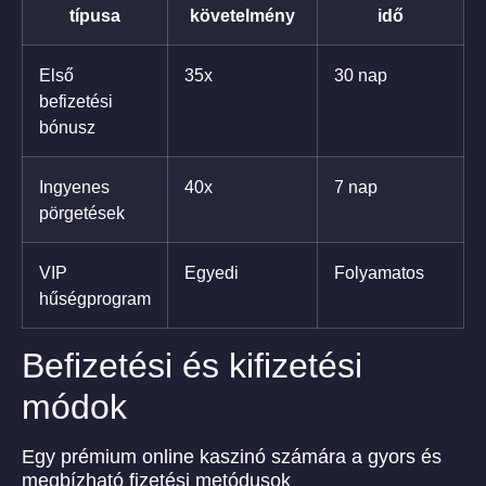
típusa
követelmény
idő
Első
35x
30 nap
befizetési
bónusz
Ingyenes
40x
7 nap
pörgetések
VIP
Egyedi
Folyamatos
hűségprogram
Befizetési és kifizetési
módok
Egy prémium online kaszinó számára a gyors és
megbízható fizetési metódusok