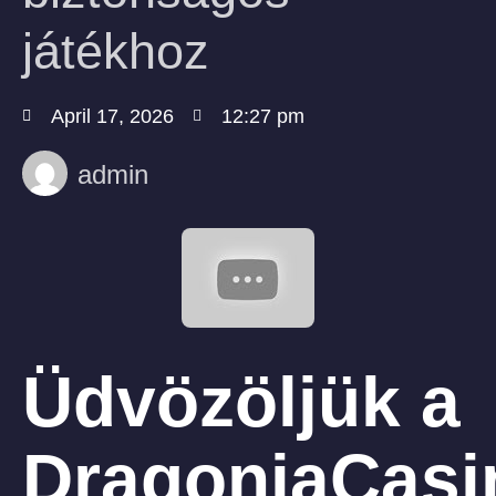
játékhoz
April 17, 2026
12:27 pm
admin
Üdvözöljük a
DragoniaCasi