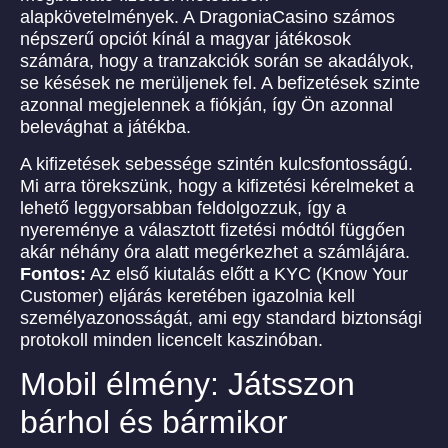
alapkövetelmények. A DragoniaCasino számos
népszerű opciót kínál a magyar játékosok
számára, hogy a tranzakciók során se akadályok,
se késések ne merüljenek fel. A befizetések szinte
azonnal megjelennek a fiókján, így Ön azonnal
belevághat a játékba.
A kifizetések sebessége szintén kulcsfontosságú.
Mi arra törekszünk, hogy a kifizetési kérelmeket a
lehető leggyorsabban feldolgozzuk, így a
nyereménye a választott fizetési módtól függően
akár néhány óra alatt megérkezhet a számlájára.
Fontos:
Az első kiutalás előtt a KYC (Know Your
Customer) eljárás keretében igazolnia kell
személyazonosságát, ami egy standard biztonsági
protokoll minden licencelt kaszinóban.
Mobil élmény: Játsszon
bárhol és bármikor