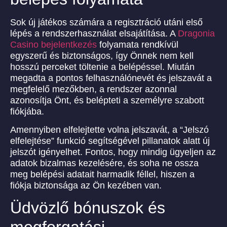
Sok új játékos számára a regisztráció utáni első
lépés a rendszerhasználat elsajátítása. A
Dragonia
Casino bejelentkezés
folyamata rendkívül
egyszerű és biztonságos, így Önnek nem kell
hosszú perceket töltenie a belépéssel. Miután
megadta a pontos felhasználónevét és jelszavát a
megfelelő mezőkben, a rendszer azonnal
azonosítja Önt, és belépteti a személyre szabott
fiókjába.
Amennyiben elfelejtette volna jelszavát, a “Jelszó
elfelejtése” funkció segítségével pillanatok alatt új
jelszót igényelhet. Fontos, hogy mindig ügyeljen az
adatok bizalmas kezelésére, és soha ne ossza
meg belépési adatait harmadik féllel, hiszen a
fiókja biztonsága az Ön kezében van.
Üdvözlő bónuszok és