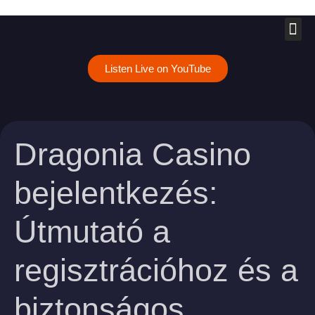
Listen Live on YouTube
Dragonia Casino
bejelentkezés:
Útmutató a
regisztrációhoz és a
biztonságos