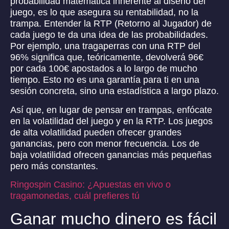
probabilidad matemática inherente al diseño del
juego, es lo que asegura su rentabilidad, no la
trampa. Entender la RTP (Retorno al Jugador) de
cada juego te da una idea de las probabilidades.
Por ejemplo, una tragaperras con una RTP del
96% significa que, teóricamente, devolverá 96€
por cada 100€ apostados a lo largo de mucho
tiempo. Esto no es una garantía para ti en una
sesión concreta, sino una estadística a largo plazo.
Así que, en lugar de pensar en trampas, enfócate
en la volatilidad del juego y en la RTP. Los juegos
de alta volatilidad pueden ofrecer grandes
ganancias, pero con menor frecuencia. Los de
baja volatilidad ofrecen ganancias más pequeñas
pero más constantes.
Ringospin Casino: ¿Apuestas en vivo o
tragamonedas, cuál prefieres tú
Ganar mucho dinero es fácil