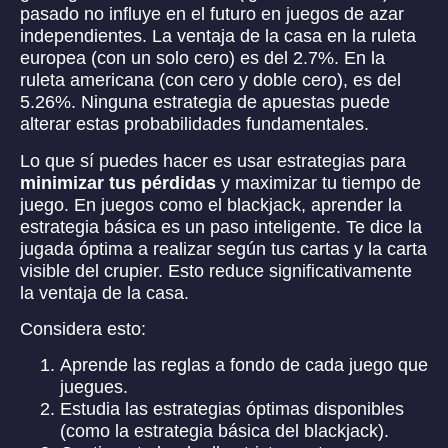
pasado no influye en el futuro en juegos de azar
independientes. La ventaja de la casa en la ruleta
europea (con un solo cero) es del 2.7%. En la
ruleta americana (con cero y doble cero), es del
5.26%. Ninguna estrategia de apuestas puede
alterar estas probabilidades fundamentales.
Lo que sí puedes hacer es usar estrategias para
minimizar tus pérdidas
y maximizar tu tiempo de
juego. En juegos como el blackjack, aprender la
estrategia básica es un paso inteligente. Te dice la
jugada óptima a realizar según tus cartas y la carta
visible del crupier. Esto reduce significativamente
la ventaja de la casa.
Considera esto:
Aprende las reglas a fondo de cada juego que
juegues.
Estudia las estrategias óptimas disponibles
(como la estrategia básica del blackjack).