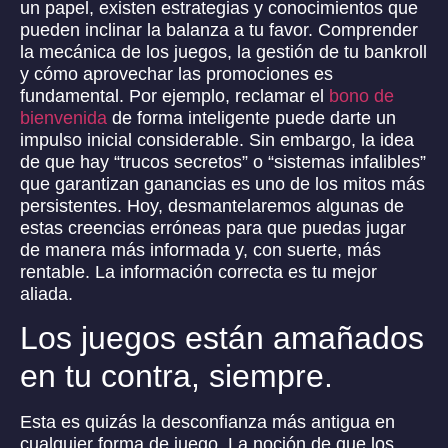
un papel, existen estrategias y conocimientos que
pueden inclinar la balanza a tu favor. Comprender
la mecánica de los juegos, la gestión de tu bankroll
y cómo aprovechar las promociones es
fundamental. Por ejemplo, reclamar el
bono de
bienvenida
de forma inteligente puede darte un
impulso inicial considerable. Sin embargo, la idea
de que hay “trucos secretos” o “sistemas infalibles”
que garantizan ganancias es uno de los mitos más
persistentes. Hoy, desmantelaremos algunas de
estas creencias erróneas para que puedas jugar
de manera más informada y, con suerte, más
rentable. La información correcta es tu mejor
aliada.
Los juegos están amañados
en tu contra, siempre.
Esta es quizás la desconfianza más antigua en
cualquier forma de juego. La noción de que los