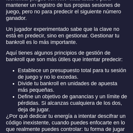
mantener un registro de tus propias sesiones de
juego, pero no para predecir el siguiente número
ganador.
Un jugador experimentado sabe que la clave no
está en predecir, sino en gestionar. Gestionar tu
bankroll es lo más importante.
Aquí tienes algunos principios de gestión de
bankroll que son más útiles que intentar predecir:
Establece un presupuesto total para tu sesión
de juego y no lo excedas.
Divide tu bankroll en unidades de apuesta
más pequeñas.
Define un objetivo de ganancias y un límite de
pérdidas. Si alcanzas cualquiera de los dos,
deja de jugar.
¿Por qué dedicar tu energía a intentar descifrar un
código inexistente, cuando puedes enfocarte en lo
que realmente puedes controlar: tu forma de jugar