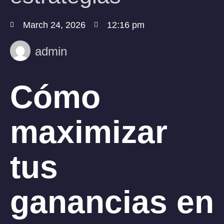
March 24, 2026
12:16 pm
admin
Cómo
maximizar
tus
ganancias en