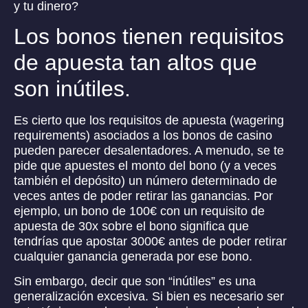
y tu dinero?
Los bonos tienen requisitos
de apuesta tan altos que
son inútiles.
Es cierto que los requisitos de apuesta (wagering
requirements) asociados a los bonos de casino
pueden parecer desalentadores. A menudo, se te
pide que apuestes el monto del bono (y a veces
también el depósito) un número determinado de
veces antes de poder retirar las ganancias. Por
ejemplo, un bono de 100€ con un requisito de
apuesta de 30x sobre el bono significa que
tendrías que apostar 3000€ antes de poder retirar
cualquier ganancia generada por ese bono.
Sin embargo, decir que son “inútiles” es una
generalización excesiva. Si bien es necesario ser