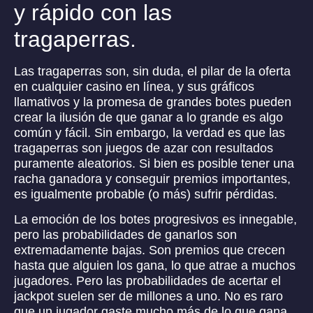
y rápido con las
tragaperras.
Las tragaperras son, sin duda, el pilar de la oferta
en cualquier casino en línea, y sus gráficos
llamativos y la promesa de grandes botes pueden
crear la ilusión de que ganar a lo grande es algo
común y fácil. Sin embargo, la verdad es que las
tragaperras son juegos de azar con resultados
puramente aleatorios. Si bien es posible tener una
racha ganadora y conseguir premios importantes,
es igualmente probable (o más) sufrir pérdidas.
La emoción de los botes progresivos es innegable,
pero las probabilidades de ganarlos son
extremadamente bajas. Son premios que crecen
hasta que alguien los gana, lo que atrae a muchos
jugadores. Pero las probabilidades de acertar el
jackpot suelen ser de millones a uno. No es raro
que un jugador gaste mucho más de lo que gana