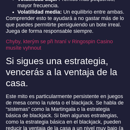
mayor frecuencia.
Volatilidad media:
Un equilibrio entre ambas.
Comprender esto te ayudará a no gastar más de lo
que puedes permitirte persiguiendo un bote irreal.
Juega de forma responsable siempre.
Chyby, kterým se při hraní v Ringospin Casino
musíte vyhnout
Si sigues una estrategia,
vencerás a la ventaja de la
casa.
Este mito es particularmente persistente en juegos
de mesa como la ruleta o el blackjack. Se habla de
“sistemas” como la Martingala o la estrategia
básica de blackjack. Si bien algunas estrategias,
como la estrategia básica en el blackjack, pueden
reducir la ventaja de la casa a un nivel muy bajo (a